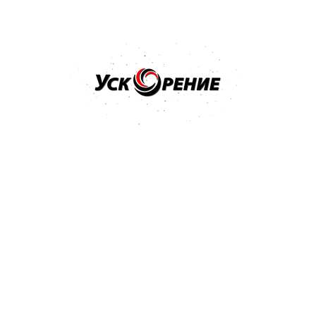
Бренд: NOVOL
Арт: 1201
NOVOL Шпатлёвка Spray 2K для нанесения способом
распыления 1,2кг
Отзывов нет
36,32 р.
Купить