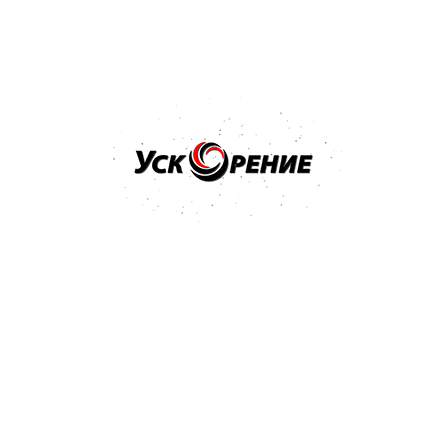
Бренд: HI-GEAR
Арт: HG5505
HI-GEAR Кондиционер и натяжитель ремней 198 г
Отзывов нет
Нет в наличии
Популярные бренды
Купить специальные товары
HI-GEAR в Минске
В нашем каталоге представлен широкий спектр
специальных оригинальных средств по уходу за