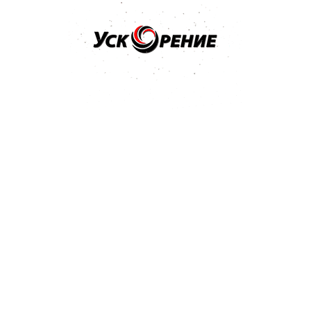
Бренд: VIKA
Арт: Н253
VIKA Смесительная 1 литр Santint «шестеренки» 1шт.
Отзывов нет
Нет в наличии
Бренд: VIKA
Арт: Н254
VIKA Смесительная крышка 3,5 литра Santint