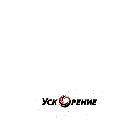
Бренд: KOTO
KOTO Стеклоочиститель бескаркасные 119 19 (475 мм)
Отзывов нет
6,05 р.
7,57 р.
-1,52 р.
Купить