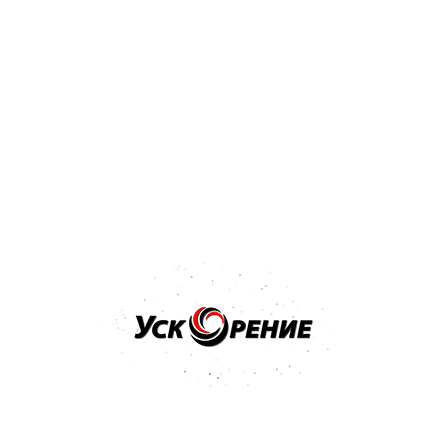
Бренд: KOTO
KOTO Стеклоочиститель бескаркасные 117 17 (430 мм)
Отзывов нет
6,03 р.
7,54 р.
-1,51 р.
Купить